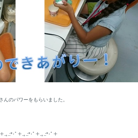
さんのパワーをもらいました。
ﾟ＋.｡.:*･ﾟ＋.｡.:*･ﾟ＋.｡.:*･ﾟ＋