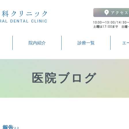
院内紹介
診療一覧
エ
医院ブログ
報告♪♪