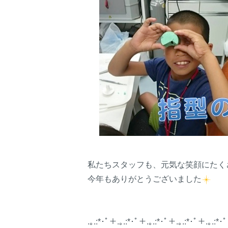
私たちスタッフも、元気な笑顔にたく
今年もありがとうございました
.｡.:*･ﾟ＋.｡.:*･ﾟ＋.｡.:*･ﾟ＋.｡.:*･ﾟ＋.｡.:*･